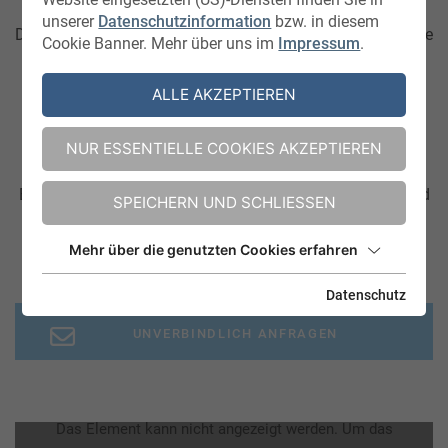
unserer
Datenschutzinformation
bzw. in diesem
Die klassische Aerosol-Inhalations-Therapie bietet Ihnen die
Cookie Banner. Mehr über uns im
Impressum
.
perfekte Kombination aus Aerosol-Inhalation, Bewegung
ALLE AKZEPTIEREN
und Verhaltenstraining. In einem abwechslungsreichen
Programm zeigen wir Ihnen, wie Sie Ihre
NUR ESSENTIELLE COOKIES AKZEPTIEREN
Atemwegsbeschwerden in den Griff bekommen können.
Buchbar für Allergiker, Asthmatiker & COPD-Patienten Gold
SPEICHERN UND SCHLIESSEN
I-III
Mehr über die genutzten Cookies erfahren
Datenschutz
UNVERBINDLICH ANFRAGEN
Das Element kann nicht angezeigt werden. Um das
Das Element kann nicht angezeigt werden. Um das