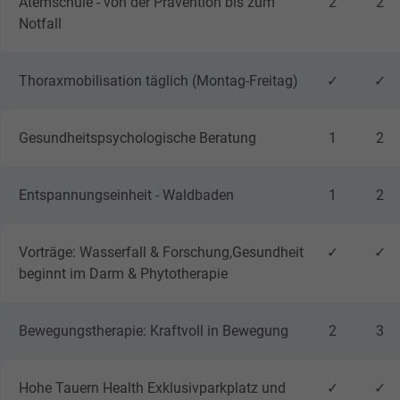
Atemschule - von der Prävention bis zum
2
2
Notfall
Ausrüstung
sportliche Bekleidung
Thoraxmobilisation täglich (Montag-Freitag)
✓
✓
Einfache Bewegungen in Kombination mit
Gesundheitspsychologische Beratung
1
2
hilfreichen Atemtechniken unterstützen Sie
dabei die gesunden, natürlichen Aerosole tief
Entspannungseinheit - Waldbaden
1
2
zu inhalieren.
Vorträge: Wasserfall & Forschung,Gesundheit
✓
✓
beginnt im Darm & Phytotherapie
Bewegungstherapie: Kraftvoll in Bewegung
2
3
Hohe Tauern Health Exklusivparkplatz und
✓
✓