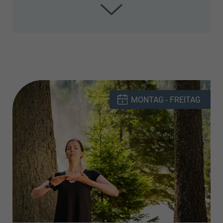
Ausrüstung
Unsere Diätologin zeigt wie man mit gesunder
Anmeldung
MONTAG - FREITAG
Ernährung den Darm stärken kann. Dies
bis Mittwoch, 17.00 Uhr
steigert das Wohlbefinden, stärkt das
Immunsystem und schützt vor Allergien und
Unverträglichkeiten.
Treffpunkt
Freitag, 09.30 Uhr, Therapieplatz