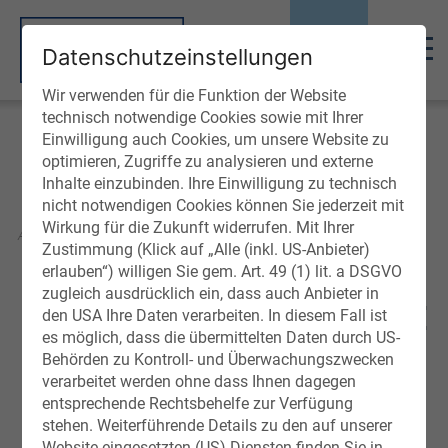
Datenschutzeinstellungen
Wir verwenden für die Funktion der Website
technisch notwendige Cookies sowie mit Ihrer
Einwilligung auch Cookies, um unsere Website zu
optimieren, Zugriffe zu analysieren und externe
Inhalte einzubinden. Ihre Einwilligung zu technisch
nicht notwendigen Cookies können Sie jederzeit mit
NATURBASIERTE THERAPIEN FÜR
Wirkung für die Zukunft widerrufen. Mit Ihrer
ALLERGIKER, ASTHMATIKER & COPD GOLD I-
Zustimmung (Klick auf „Alle (inkl. US-Anbieter)
III PATIENTEN
erlauben“) willigen Sie gem. Art. 49 (1) lit. a DSGVO
zugleich ausdrücklich ein, dass auch Anbieter in
HTH-INHALATIONS-THERAPIE
den USA Ihre Daten verarbeiten. In diesem Fall ist
es möglich, dass die übermittelten Daten durch US-
(14/21 TAGE)
Behörden zu Kontroll- und Überwachungszwecken
verarbeitet werden ohne dass Ihnen dagegen
entsprechende Rechtsbehelfe zur Verfügung
11.05.2026 - 18.09.2026
stehen. Weiterführende Details zu den auf unserer
Website eingesetzten (US)-Diensten finden Sie in