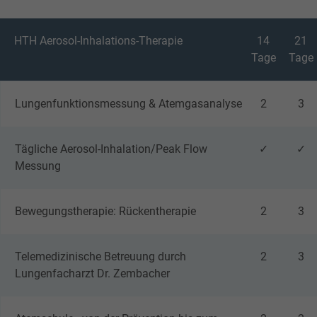
werden an verschiedenen Stationen
Kräftigungsübungen eingebaut - für mehr
HTH Aerosol-Inhalations-Therapie
14
21
Ausdauer, Kraft und Stabilität.
Tage
Tage
Treffpunkt
Die moderate Bewegung stärkt Herz, Lunge
11:30 Uhr - Hohe Tauern Health Therapieplatz
und Muskulatur, verbessert die Atemtechnik
Lungenfunktionsmessung & Atemgasanalyse
2
3
(findet nicht statt bei Regenwetter)
und fördert die Belastbarkeit im Alltag - ganz
ohne Überforderung.
Tägliche Aerosol-Inhalation/Peak Flow
✓
✓
Messung
Bewegungstherapie: Rückentherapie
2
3
Dauer
ca. 0,5 h
Telemedizinische Betreuung durch
2
3
Lungenfacharzt Dr. Zembacher