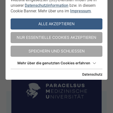
EIN STARKES PARTNERNETZWERK FÜR
unserer
Datenschutzinformation
bzw. in diesem
INNOVATIVE PRODUKTE
Cookie Banner. Mehr über uns im
Impressum
.
PARTNER VON HOHE TAUERN
ALLE AKZEPTIEREN
HEALTH
NUR ESSENTIELLE COOKIES AKZEPTIEREN
SPEICHERN UND SCHLIESSEN
Mehr über die genutzten Cookies erfahren
Datenschutz