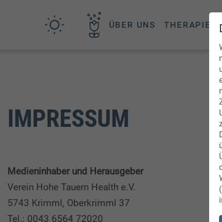
ÜBER UNS
THERAPIEP
IMPRESSUM
Medieninhaber und Herausgeber
Verein Hohe Tauern Health e.V.
5743 Krimml, Oberkrimml 37
Tel.: 0043 6564 72020