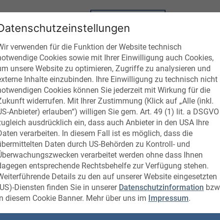
AKETE
ANGEBOTE
BETRIEBE
Datenschutzeinstellungen
Wir verwenden für die Funktion der Website technisch
notwendige Cookies sowie mit Ihrer Einwilligung auch Cookies,
um unsere Website zu optimieren, Zugriffe zu analysieren und
externe Inhalte einzubinden. Ihre Einwilligung zu technisch nicht
notwendigen Cookies können Sie jederzeit mit Wirkung für die
Zukunft widerrufen. Mit Ihrer Zustimmung (Klick auf „Alle (inkl.
US-Anbieter) erlauben“) willigen Sie gem. Art. 49 (1) lit. a DSGVO
zugleich ausdrücklich ein, dass auch Anbieter in den USA Ihre
Daten verarbeiten. In diesem Fall ist es möglich, dass die
übermittelten Daten durch US-Behörden zu Kontroll- und
Überwachungszwecken verarbeitet werden ohne dass Ihnen
dagegen entsprechende Rechtsbehelfe zur Verfügung stehen.
Weiterführende Details zu den auf unserer Website eingesetzten
(US)-Diensten finden Sie in unserer
Datenschutzinformation
bzw
in diesem Cookie Banner. Mehr über uns im
Impressum
.