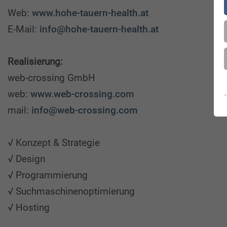
Web:
www.hohe-tauern-health.at
E-Mail:
info@hohe-tauern-health.at
Realisierung:
web-crossing GmbH
web:
www.web-crossing.com
mail:
info@web-crossing.com
√ Konzept & Strategie
√ Design
√ Programmierung
√ Suchmaschinenoptimierung
√ Hosting