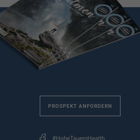
PROSPEKT ANFORDERN
n
#HoheTauernHealth