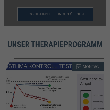
COOKIE-EINSTELLUNGEN ÖFFNEN
COOKIE-EINSTELLUNGEN ÖFFNEN
UNSER THERAPIEPROGRAMM
MONTAG