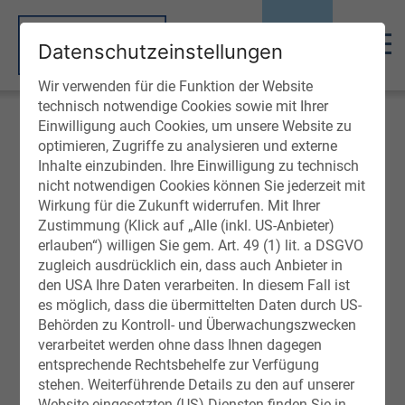
Datenschutzeinstellungen
Wir verwenden für die Funktion der Website
technisch notwendige Cookies sowie mit Ihrer
Einwilligung auch Cookies, um unsere Website zu
optimieren, Zugriffe zu analysieren und externe
Inhalte einzubinden. Ihre Einwilligung zu technisch
nicht notwendigen Cookies können Sie jederzeit mit
NATURBASIERTE THERAPIEN - FÜR
Wirkung für die Zukunft widerrufen. Mit Ihrer
WASSERFALLSPEZIALISTEN
Zustimmung (Klick auf „Alle (inkl. US-Anbieter)
erlauben“) willigen Sie gem. Art. 49 (1) lit. a DSGVO
AUFATMEN AM WASSERFALL
zugleich ausdrücklich ein, dass auch Anbieter in
den USA Ihre Daten verarbeiten. In diesem Fall ist
(7/14/21 TAGE) - FÜR
es möglich, dass die übermittelten Daten durch US-
Behörden zu Kontroll- und Überwachungszwecken
WASSERFALLSPEZIALISTEN
verarbeitet werden ohne dass Ihnen dagegen
entsprechende Rechtsbehelfe zur Verfügung
stehen. Weiterführende Details zu den auf unserer
11.05.2026 - 18.09.2026
Website eingesetzten (US)-Diensten finden Sie in