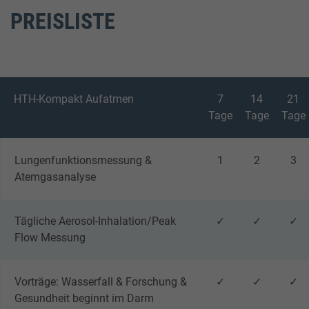
Keine Anmeldung erforderlich
PREISLISTE
Unsere Diätologin zeigt wie man mit gesunder
Ernährung den Darm stärken kann. Dies
steigert das Wohlbefinden, stärkt das
Immunsystem und schützt vor Allergien und
HTH-Kompakt Aufatmen
7
14
21
Unverträglichkeiten.
Tage
Tage
Tage
Treffpunkt
11:30 Uhr - Hohe Tauern Health Therapieplatz
Lungenfunktionsmessung &
1
2
3
(findet nicht statt bei Regenwetter)
Atemgasanalyse
Tägliche Aerosol-Inhalation/Peak
✓
✓
✓
Flow Messung
Dauer
Vorträge: Wasserfall & Forschung &
✓
✓
✓
ca. 0,5 h
Gesundheit beginnt im Darm