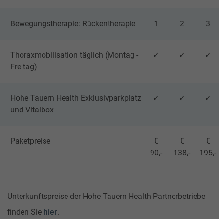
Bewegungstherapie: Rückentherapie
1
2
3
Thoraxmobilisation täglich (Montag -
✓
✓
✓
Ausrüstung
Freitag)
sportliche Bekleidung
Hohe Tauern Health Exklusivparkplatz
✓
✓
✓
und Vitalbox
Einfache Bewegungen in Kombination mit
hilfreichen Atemtechniken unterstützen Sie
Paketpreise
€
€
€
dabei die gesunden, natürlichen Aerosole tief
90,-
138,-
195,-
zu inhalieren.
Unterkunftspreise der Hohe Tauern Health-Partnerbetriebe
finden Sie
hier
.